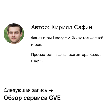
Автор: Кирилл Сафин
Фанат игры Lineage 2. Живу только этой
игрой.
Просмотреть все записи автора Кирилл
Сафин
Навигация
Следующая запись
Обзор сервиса GVE
по