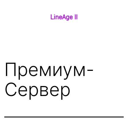
Перейти
к
содержимому
Анонсы
Серверов
Lineage
2
Премиум-
Сервер