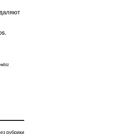
удаляют
os.
wbiz
ез рубрики