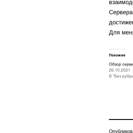
взаимод
Сервера 
достиже
Для меня
Похожее
Обзор серв
26.10.2021
В "Без рубр
Опублико