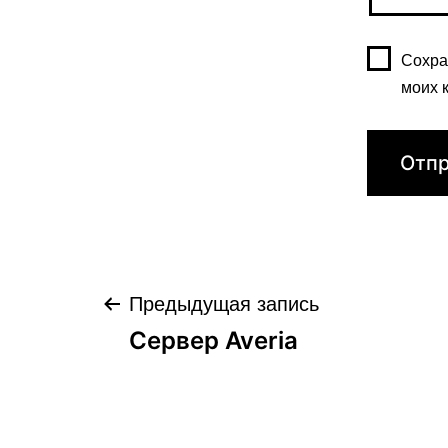
Сохра
моих 
Навигация
Предыдущая запись
Сервер Averia
по
записям