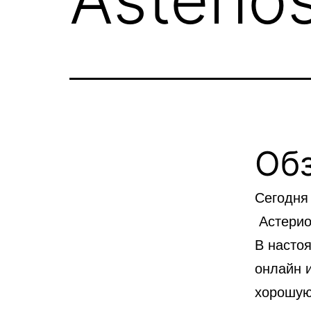
Об
Сегодня 
Астериос
В насто
онлайн и
хорошую