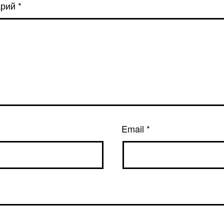
арий
*
Email
*