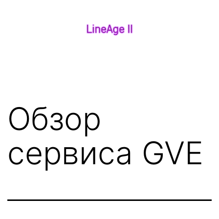
Перейти
к
содержимому
Анонсы
Серверов
Lineage
2
Обзор
сервиса GVE